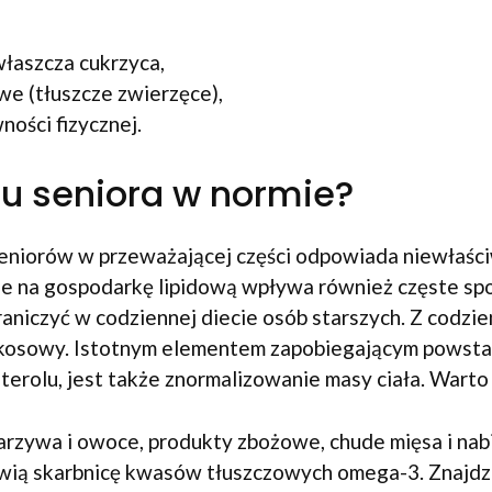
właszcza cukrzyca,
e (tłuszcze zwierzęce),
ności fizycznej.
 u seniora w normie?
niorów w przeważającej części odpowiada niewłaściwa 
ie na gospodarkę lipidową wpływa również częste s
raniczyć w codziennej diecie osób starszych. Z codz
kokosowy. Istotnym elementem zapobiegającym powst
rolu, jest także znormalizowanie masy ciała. Warto 
zywa i owoce, produkty zbożowe, chude mięsa i nabia
owią skarbnicę kwasów tłuszczowych omega-3. Znajdzie