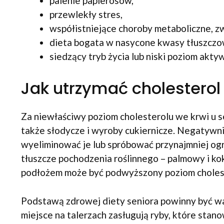
palenie papierosów,
przewlekły stres,
współistniejące choroby metaboliczne, z
dieta bogata w nasycone kwasy tłuszczow
siedzący tryb życia lub niski poziom aktyw
Jak utrzymać cholesterol
Za niewłaściwy poziom cholesterolu we krwi u se
także słodycze i wyroby cukiernicze. Negatywn
wyeliminować je lub spróbować przynajmniej og
tłuszcze pochodzenia roślinnego – palmowy i 
podłożem może być podwyższony poziom choleste
Podstawą zdrowej diety seniora powinny być war
miejsce na talerzach zasługują ryby, które stan