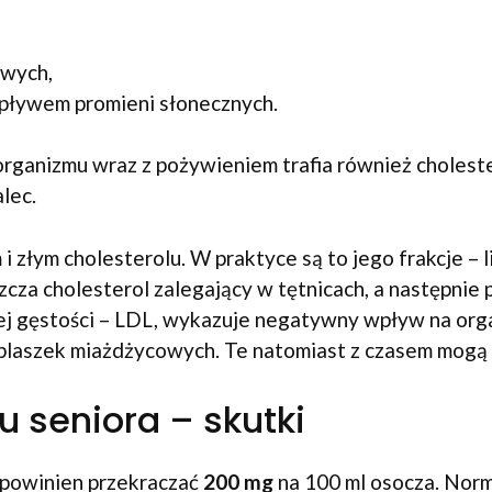
wych,
wpływem promieni słonecznych.
ganizmu wraz z pożywieniem trafia również cholester
alec.
 złym cholesterolu. W praktyce są to jego frakcje – 
zcza cholesterol zalegający w tętnicach, a następni
skiej gęstości – LDL, wykazuje negatywny wpływ na or
laszek miażdżycowych. Te natomiast z czasem mogą
u seniora – skutki
 powinien przekraczać
200 mg
na 100 ml osocza. Norm