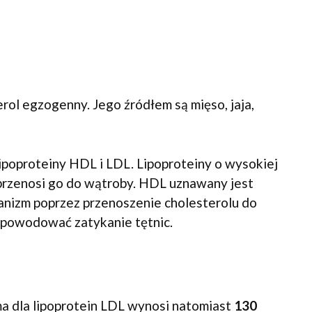
ol egzogenny. Jego źródłem są mięso, jaja,
lipoproteiny HDL i LDL. Lipoproteiny o wysokiej
e przenosi go do wątroby. HDL uznawany jest
ganizm poprzez przenoszenie cholesterolu do
 powodować zatykanie tętnic.
a dla lipoprotein LDL wynosi natomiast
130