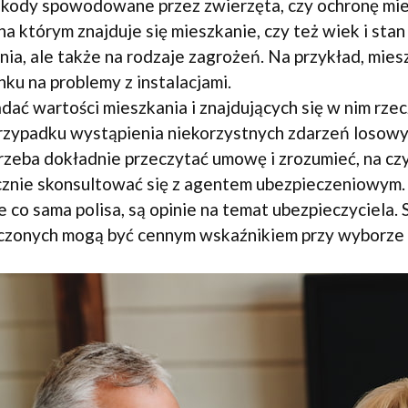
szkody spowodowane przez zwierzęta, czy ochronę mie
 na którym znajduje się mieszkanie, czy też wiek i sta
a, ale także na rodzaje zagrożeń. Na przykład, mies
ku na problemy z instalacjami.
 wartości mieszkania i znajdujących się w nim rzecz
zypadku wystąpienia niekorzystnych zdarzeń losowy
eba dokładnie przeczytać umowę i zrozumieć, na cz
ocznie skonsultować się z agentem ubezpieczeniowym.
 co sama polisa, są opinie na temat ubezpieczyciela. S
pieczonych mogą być cennym wskaźnikiem przy wyborze